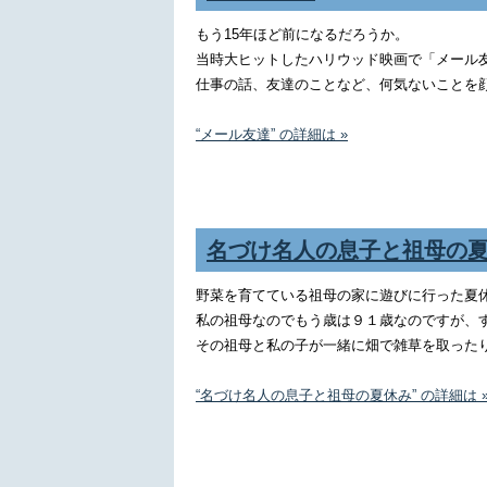
もう15年ほど前になるだろうか。
当時大ヒットしたハリウッド映画で「メール
仕事の話、友達のことなど、何気ないことを
“メール友達” の詳細は »
名づけ名人の息子と祖母の
野菜を育てている祖母の家に遊びに行った夏
私の祖母なのでもう歳は９１歳なのですが、
その祖母と私の子が一緒に畑で雑草を取った
“名づけ名人の息子と祖母の夏休み” の詳細は 