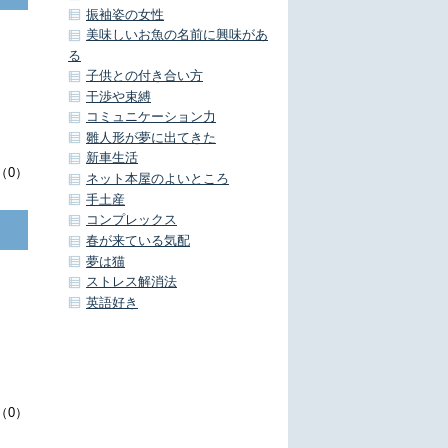
振袖姿の女性
美味しいお魚の名前に興味があ
る
子供との付き合い方
干渉や束縛
コミュニケーション力
雛人形が夢に出てきた
新車生活
（0）
ネット本屋のよいところ
手土産
コンプレックス
春が来ている気配
夢は猫
ストレス解消法
英語好き
（0）