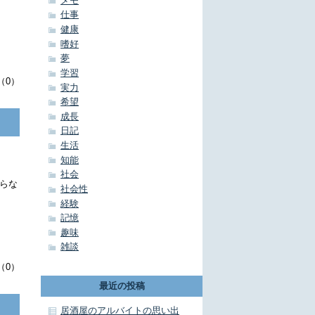
メモ
仕事
健康
嗜好
夢
学習
（0）
実力
希望
成長
日記
生活
知能
社会
らな
社会性
経験
記憶
趣味
雑談
（0）
最近の投稿
居酒屋のアルバイトの思い出