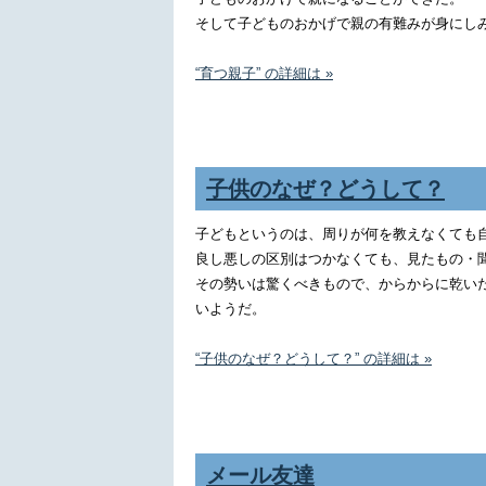
そして子どものおかげで親の有難みが身にし
“育つ親子” の詳細は »
子供のなぜ？どうして？
子どもというのは、周りが何を教えなくても
良し悪しの区別はつかなくても、見たもの・
その勢いは驚くべきもので、からからに乾い
いようだ。
“子供のなぜ？どうして？” の詳細は »
メール友達