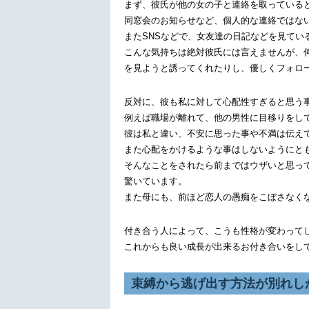
まず、彼氏が他の女の子と連絡を取っている
同窓会のお知らせなど、個人的な連絡ではな
またSNSなどで、女友達の日記などを見てい
こんな気持ちは絶対彼氏には言えませんが、
を見ようと誘ってくれたりし、優しくフォロ
反対に、彼も私に対して心配性すぎると思う
例えば職場が離れて、他の男性に目移りをし
彼は私と違い、不安に思った事や不満は伝え
また心配をかけるような事はしないようにと
そんなことをされたら前まではウザいと思っ
驚いています。
また母にも、前ほど恋人の愚痴をこぼさなく
付き合う人によって、こうも性格が変わって
これからも良い成長が出来るお付き合いをし
束縛から逃げ出す方法が別れし