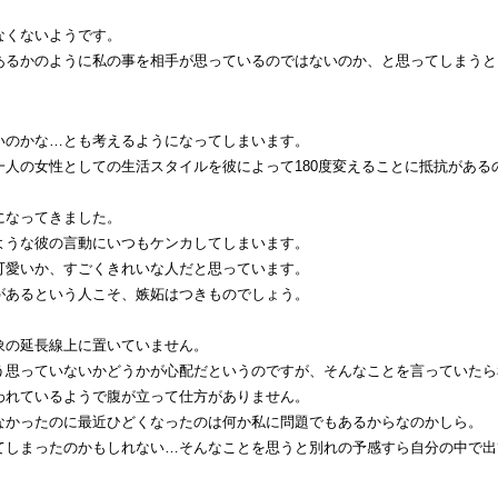
なくないようです。
あるかのように私の事を相手が思っているのではないのか、と思ってしまうと
いのかな…とも考えるようになってしまいます。
人の女性としての生活スタイルを彼によって180度変えることに抵抗がある
になってきました。
ような彼の言動にいつもケンカしてしまいます。
可愛いか、すごくきれいな人だと思っています。
があるという人こそ、嫉妬はつきものでしょう。
象の延長線上に置いていません。
う思っていないかどうかが心配だというのですが、そんなことを言っていたら
われているようで腹が立って仕方がありません。
なかったのに最近ひどくなったのは何か私に問題でもあるからなのかしら。
てしまったのかもしれない…そんなことを思うと別れの予感すら自分の中で出