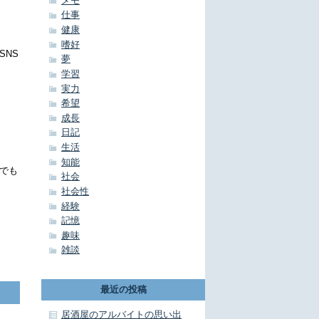
メモ
仕事
健康
嗜好
SNS
夢
学習
実力
希望
成長
日記
生活
知能
でも
社会
社会性
経験
記憶
趣味
雑談
最近の投稿
居酒屋のアルバイトの思い出