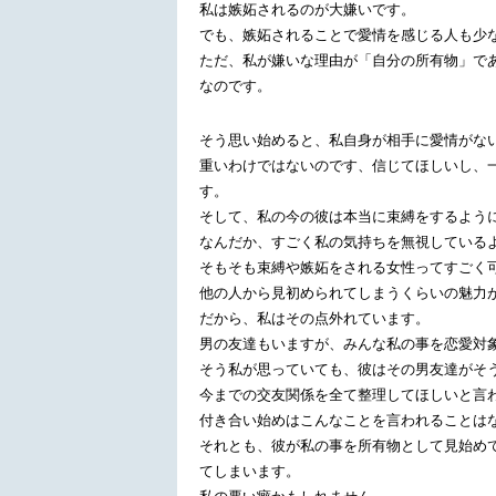
私は嫉妬されるのが大嫌いです。
でも、嫉妬されることで愛情を感じる人も少
ただ、私が嫌いな理由が「自分の所有物」で
なのです。
そう思い始めると、私自身が相手に愛情がな
重いわけではないのです、信じてほしいし、一
す。
そして、私の今の彼は本当に束縛をするよう
なんだか、すごく私の気持ちを無視している
そもそも束縛や嫉妬をされる女性ってすごく
他の人から見初められてしまうくらいの魅力
だから、私はその点外れています。
男の友達もいますが、みんな私の事を恋愛対
そう私が思っていても、彼はその男友達がそ
今までの交友関係を全て整理してほしいと言
付き合い始めはこんなことを言われることは
それとも、彼が私の事を所有物として見始め
てしまいます。