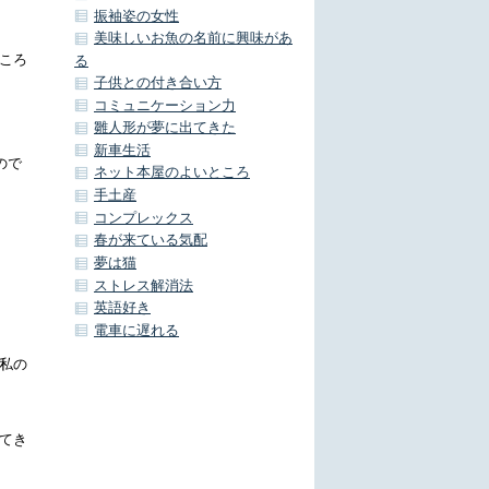
振袖姿の女性
美味しいお魚の名前に興味があ
ころ
る
子供との付き合い方
コミュニケーション力
雛人形が夢に出てきた
新車生活
ので
ネット本屋のよいところ
手土産
コンプレックス
春が来ている気配
夢は猫
ストレス解消法
英語好き
電車に遅れる
私の
てき