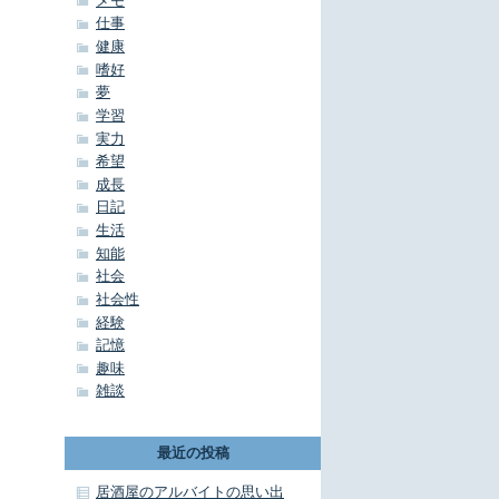
メモ
仕事
健康
嗜好
夢
学習
実力
希望
成長
日記
生活
知能
社会
社会性
経験
記憶
趣味
雑談
最近の投稿
居酒屋のアルバイトの思い出