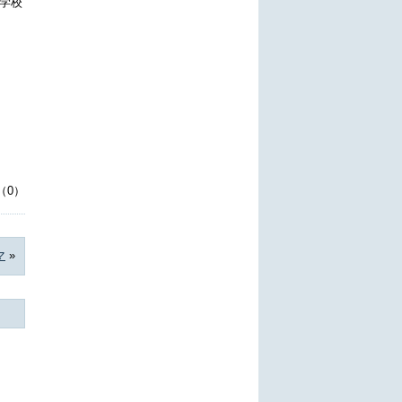
学校
（0）
マ
»