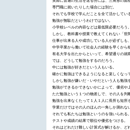
実際に普通の生活を送る分には、三角形の面
専門職に就いたりした場合には別だ。
それでも学校で学んだことを全て活かしてい
勉強が無駄だというわけではない。
小学校レベルの内容などは最低限必要だろう
しかし、教科書や授業で教えてくれない「世
仕事が出来る人や成功している人が必ずしも
中学卒業から働いて社会人の経験を早くから
有名大学を出たからといって、希望通りの就
では、どうして勉強をするのだろう。
中には勉強が好きだという人もいる。
確かに勉強はできるようになると楽しくなっ
しかし勉強が嫌いだ・いやだという人も勉強
勉強ができるかできないかによって、優劣や
ただ勉強という１つの物差しで、その人を判
勉強を出来なくたって１人１人に長所も短所
学業だけではその人のほんの一角しか測れな
それでも私たちは勉強というのを強いられる
テストや成績の結果で順位や優劣をつける。
それはどれだけ難しい計算式が解けるか、ど