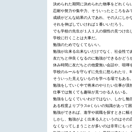
決められた期間に決められた物事をどれくら
忍耐や努力や集中力、そういったところをみ
成績がどんな結果の人であれ、その人にしか
それを伸ばしていければ１番いいだろう。
でも学校の先生が１人１人の個性の見つけ出
学校に行くことは大事だ。
勉強のためでなくてもいい。
勉強が出来る出来ないだけでなく、社会性で
友だちと仲良くなるのに勉強ができるかどう
休み時間に友だちとの他愛無い会話や、喧嘩
学校のルールを守らずに先生に怒られたり、
そういった見えないものを学べる場でもある
勉強をしていく中で将来のやりたい仕事が漠
仕事では無くても趣味が見つかる人もいる。
勉強をしなくていいわけではない、しかし勉
ある程度よりプラスαくらいの知識があって
勉強ができれば、進学や就職を探すときに幅
しかし、勉強がよく出来る人というのはその
なくなってしまうことが多いのは非常にもっ