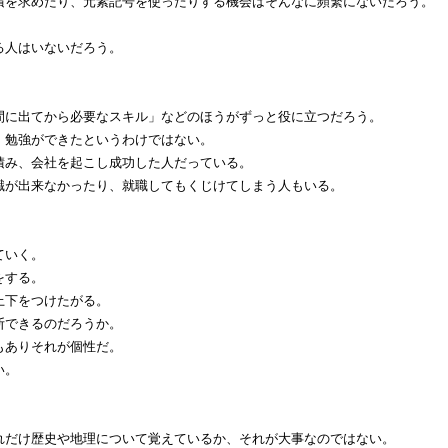
積を求めたり、元素記号を使ったりする機会はそんなに頻繁にないだろう。
る人はいないだろう。
。
間に出てから必要なスキル」などのほうがずっと役に立つだろう。
、勉強ができたというわけではない。
積み、会社を起こし成功した人だっている。
職が出来なかったり、就職してもくじけてしまう人もいる。
ていく。
をする。
上下をつけたがる。
断できるのだろうか。
もありそれが個性だ。
い。
。
れだけ歴史や地理について覚えているか、それが大事なのではない。