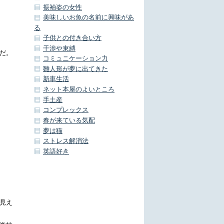
振袖姿の女性
美味しいお魚の名前に興味があ
る
子供との付き合い方
干渉や束縛
だ。
コミュニケーション力
雛人形が夢に出てきた
新車生活
ネット本屋のよいところ
手土産
コンプレックス
春が来ている気配
夢は猫
ストレス解消法
英語好き
見え