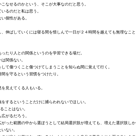
いこなせるのかという、そこが大事なのだと思う。
ているのだと私は思う。
ない個性がある。
し、伸ばしていくには寝る間を惜しんで一日が２４時間を越えても無理なこと
あったり人との関係というのを学習できる場だ。
かは関係ない。
をして傷つくこと傷つけてしまうことを知らぬ間に覚えて行く。
時間を守るという習慣をつけたり。
。
然を見えてくる人もいる。
強をするということだけに捕らわれないでほしい。
困ることはない。
も広がるだろう。
広がった範囲の中から選ぼうとして結局選択肢が増えても、増えた選択肢しか
たいない。