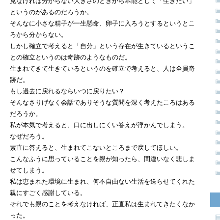
見なければ分からない大きさのときから本能として「生きたい」
というのがあるのだろうか。
そんなに小さな精子が一生懸命、卵子に入ろうとするというとこ
ろから分からない。
しかし確立で考えると「自分」という存在が生きているというこ
との確立というのは奇跡のようなものだ。
生まれてきて生きているというのを確立で考えると、人は全員奇
跡だ。
もし過去に戻れるならいつに戻りたい？
そんなさりげなく会話でありそうな質問を深く考えたころはある
だろうか。
私が本気で考えると、口に出しにくい答えが浮かんでしまう。
なぜだろう。
素直に答えると、生まれてこないところまで戻してほしい。
こんなふうに思っていることを親が知ったら、間違いなく悲しま
せてしまう。
私は恵まれた環境に生まれ、何不自由ない生活を送らせてくれた
親にすごく感謝している。
それでも親のことを考えなければ、正直私は生まれてきたくなか
った。